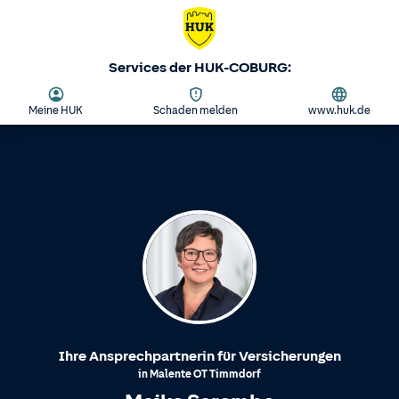
Services der HUK-COBURG:
Meine HUK
Schaden melden
www.huk.de
Ihre Ansprechpartnerin für Versicherungen
in
Malente
OT
Timmdorf