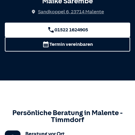
Maike Sarembe
Sandkoppel 6
,
23714
Malente
01522 1624905
Termin vereinbaren
Persönliche Beratung in
Malente
-
Timmdorf
Beratung vor Ort