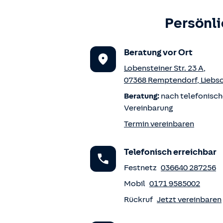
Persönli
Beratung vor Ort
Lobensteiner Str. 23 A
,
07368
Remptendorf
,
Liebs
Beratung:
nach telefonisch
Vereinbarung
Termin vereinbaren
Telefonisch erreichbar
Festnetz
036640 287256
Mobil
0171 9585002
Rückruf
Jetzt vereinbaren