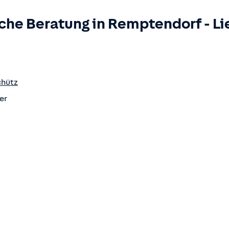
che Beratung in
Remptendorf
-
Li
chütz
er