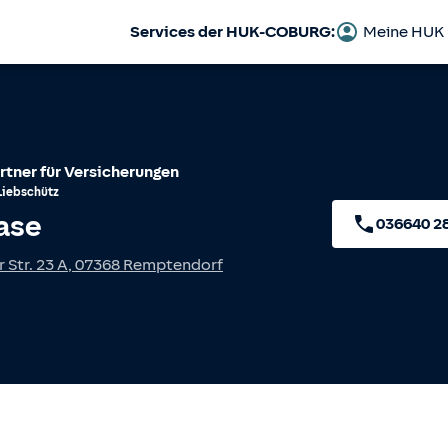
Services der HUK-COBURG:
Meine HUK
rtner für Versicherungen
Liebschütz
ase
036640 2
 Str. 23 A
,
07368
Remptendorf