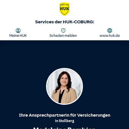
Services der HUK-COBURG:
Meine HUK
Schaden melden
www.huk.de
Ihre Ansprechpartnerin für Versicherungen
in
Stollberg