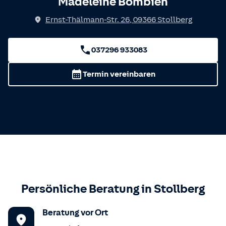
Madeleine Bombien
Ernst-Thälmann-Str. 26
,
09366
Stollberg
037296 933083
Termin vereinbaren
Persönliche Beratung in
Stollberg
Beratung vor Ort