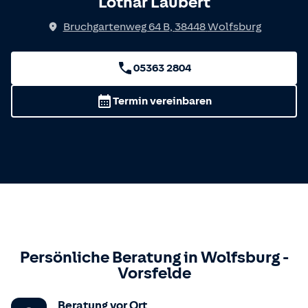
Lothar Laubert
Bruchgartenweg 64 B
,
38448
Wolfsburg
05363 2804
Termin vereinbaren
Persönliche Beratung in
Wolfsburg
-
Vorsfelde
Beratung vor Ort