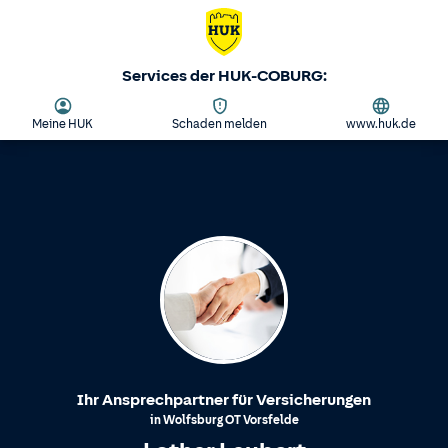
Services der HUK-COBURG:
Meine HUK
Schaden melden
www.huk.de
Ihr Ansprechpartner für Versicherungen
in
Wolfsburg
OT
Vorsfelde