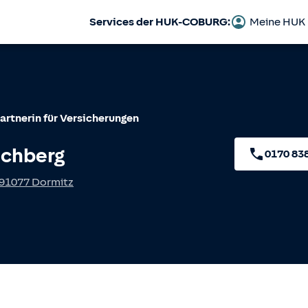
Services der HUK-COBURG:
Meine HUK
artnerin für Versicherungen
echberg
0170 83
91077
Dormitz