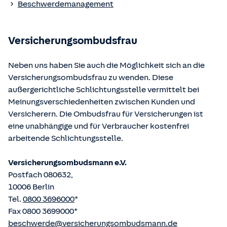
Beschwerdemanagement
Bundesministerium der Justiz und von der juris GmbH
betriebene Homepage
www.gesetze-im-internet.de
eingesehen und abgerufen werden.
Versicherungsombudsfrau
Neben uns haben Sie auch die Möglichkeit sich an die
Versicherungsombudsfrau zu wenden. Diese
außergerichtliche Schlichtungsstelle vermittelt bei
Meinungsverschiedenheiten zwischen Kunden und
Versicherern. Die Ombudsfrau für Versicherungen ist
eine unabhängige und für Verbraucher kostenfrei
arbeitende Schlichtungsstelle.
Versicherungsombudsmann e.V.
Postfach 080632,
10006 Berlin
Tel.
0800 3696000
*
Fax 0800 3699000*
beschwerde@versicherungsombudsmann.de