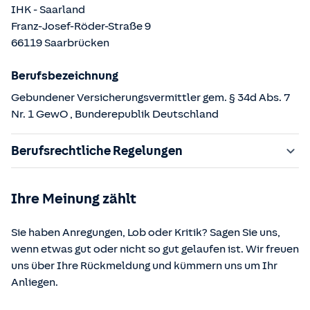
IHK - Saarland
Franz-Josef-Röder-Straße
9
66119
Saarbrücken
Berufsbezeichnung
Gebundener Versicherungsvermittler gem. § 34d Abs. 7
Nr. 1 GewO
, Bunderepublik Deutschland
Berufsrechtliche Regelungen
§ 34d Gewerbeordnung (GewO)
Ihre Meinung zählt
§§ 59 – 68 Gesetz über den Versicherungsvertrag
(VVG)
Sie haben Anregungen, Lob oder Kritik? Sagen Sie uns,
§ 48b Versicherungsaufsichtsgesetz (VAG)
wenn etwas gut oder nicht so gut gelaufen ist. Wir freuen
Verordnung über die Versicherungsvermittlung und -
uns über Ihre Rückmeldung und kümmern uns um Ihr
beratung (VersVermV)
Anliegen.
Die berufsrechtlichen Regelungen können über die vom