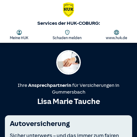
Services der HUK-COBURG:
Meine HUK
Schaden melden
www.huk.de
Ihre
Ansprechpartnerin
für Versicherungen in
Gummersbach
Lisa Marie Tauche
Autoversicherung
Sicher unterwegs – und das immer zum fairen