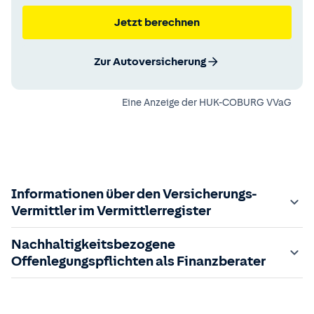
Jetzt berechnen
Zur Autoversicherung
Eine Anzeige der
HUK-COBURG VVaG
Informationen über den Versicherungs-
Vermittler im Vermittlerregister
Zuständige Aufsichtsbehörde:
Nachhaltigkeitsbezogene
Der Vermittler ist gebundener Versicherungsvermittler
Offenlegungspflichten als Finanzberater
gem. §34d GewO, bei der zuständigen IHK gemeldet und
in das
Im Folgenden finden Sie die gesetzlich geforderten
Vermittlerregister
eingetragen.
Registrierungsnummer:
Informationen zu nachhaltigkeitsbezogenen
D-RE89-EALMX-47
sowie die