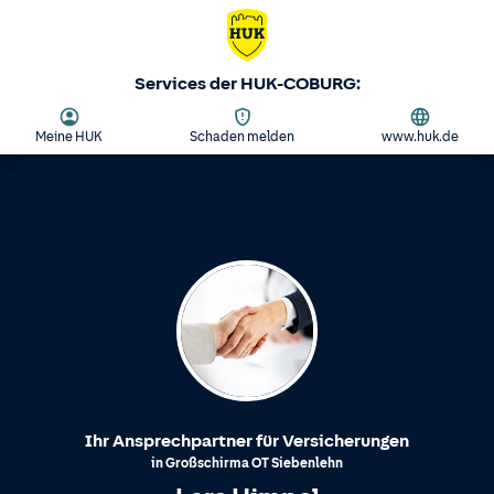
Services der HUK-COBURG:
Meine HUK
Schaden melden
www.huk.de
Ihr Ansprechpartner für Versicherungen
in
Großschirma
OT
Siebenlehn