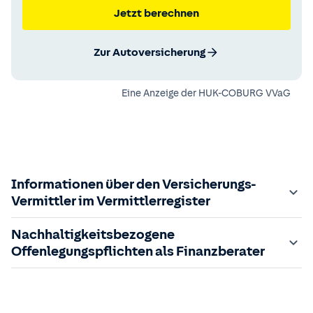
Jetzt berechnen
Zur Autoversicherung
Eine Anzeige der
HUK-COBURG VVaG
Informationen über den Versicherungs-
Vermittler im Vermittlerregister
Zuständige Aufsichtsbehörde:
Nachhaltigkeitsbezogene
Der Vermittler ist gebundener Versicherungsvermittler
Offenlegungspflichten als Finanzberater
gem. §34d GewO, bei der zuständigen IHK gemeldet und
in das
Im Folgenden finden Sie die gesetzlich geforderten
Vermittlerregister
eingetragen.
Registrierungsnummer:
Informationen zu nachhaltigkeitsbezogenen
D-MIHD-CAQXW-52
sowie die