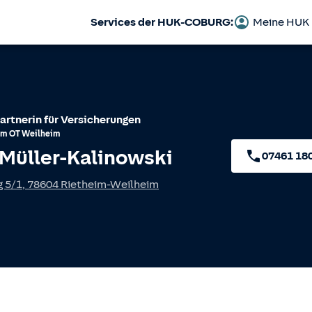
Services der HUK-COBURG:
Meine HUK
artnerin für Versicherungen
im
OT
Weilheim
 Müller-Kalinowski
07461 18
 5/1
,
78604
Rietheim-Weilheim