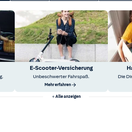
E-Scooter-Versicherung
H
g.
Unbeschwerter Fahrspaß.
Die Di
Mehr erfahren
Alle anzeigen