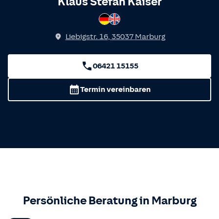
Spricht
Klaus Stefan Kaiser
Deutsch
Englisch
Liebigstr. 16
,
35037
Marburg
06421 15155
Termin vereinbaren
Persönliche Beratung in
Marburg