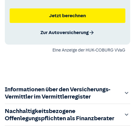
Jetzt berechnen
Zur Autoversicherung
Eine Anzeige der
HUK-COBURG VVaG
Informationen über den Versicherungs-
Vermittler im Vermittlerregister
Zuständige Aufsichtsbehörde:
Nachhaltigkeitsbezogene
Der Vermittler ist gebundener Versicherungsvermittler
Offenlegungspflichten als Finanzberater
gem. §34d GewO, bei der zuständigen IHK gemeldet und
in das
Im Folgenden finden Sie die gesetzlich geforderten
Vermittlerregister
eingetragen.