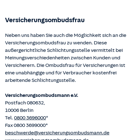
Bundesministerium der Justiz und von der juris GmbH
betriebene Homepage
www.gesetze-im-internet.de
eingesehen und abgerufen werden.
Versicherungsombudsfrau
Neben uns haben Sie auch die Möglichkeit sich an die
Versicherungsombudsfrau zu wenden. Diese
außergerichtliche Schlichtungsstelle vermittelt bei
Meinungsverschiedenheiten zwischen Kunden und
Versicherern. Die Ombudsfrau für Versicherungen ist
eine unabhängige und für Verbraucher kostenfrei
arbeitende Schlichtungsstelle.
Versicherungsombudsmann e.V.
Postfach 080632,
10006 Berlin
Tel.
0800 3696000
*
Fax 0800 3699000*
beschwerde@versicherungsombudsmann.de