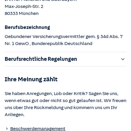
Max-Joseph-Str.
2
80333
München
Berufsbezeichnung
Gebundener Versicherungsvermittler gem. § 34d Abs. 7
Nr. 1 GewO
, Bunderepublik Deutschland
Berufsrechtliche Regelungen
§ 34d Gewerbeordnung (GewO)
Ihre Meinung zählt
§§ 59 – 68 Gesetz über den Versicherungsvertrag
(VVG)
Sie haben Anregungen, Lob oder Kritik? Sagen Sie uns,
§ 48b Versicherungsaufsichtsgesetz (VAG)
wenn etwas gut oder nicht so gut gelaufen ist. Wir freuen
Verordnung über die Versicherungsvermittlung und -
uns über Ihre Rückmeldung und kümmern uns um Ihr
beratung (VersVermV)
Anliegen.
Die berufsrechtlichen Regelungen können über die vom
Beschwerdemanagement