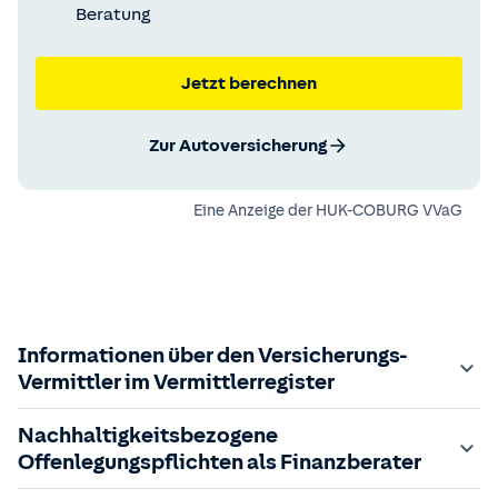
Beratung
Jetzt berechnen
Zur Autoversicherung
Eine Anzeige der
HUK-COBURG VVaG
Informationen über den Versicherungs-
Vermittler im Vermittlerregister
Zuständige Aufsichtsbehörde:
Nachhaltigkeitsbezogene
Der Vermittler ist gebundener Versicherungsvermittler
Offenlegungspflichten als Finanzberater
gem. §34d GewO, bei der zuständigen IHK gemeldet und