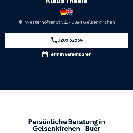
Spricht
Klaus Theele
Deutsch
Englisch
Westerholter Str. 1
,
45894
Gelsenkirchen
0209 32834
Termin vereinbaren
Persönliche Beratung in
Gelsenkirchen
-
Buer