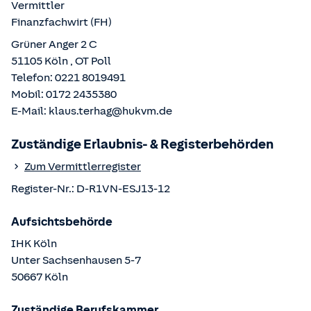
Vermittler
Finanzfachwirt (FH)
Grüner Anger 2 C
51105
Köln
, OT
Poll
Telefon:
0221 8019491
Mobil:
0172 2435380
E-Mail:
klaus.terhag@hukvm.de
Zuständige Erlaubnis- & Registerbehörden
Zum Vermittlerregister
Register-Nr.:
D-R1VN-ESJ13-12
Aufsichtsbehörde
IHK Köln
Unter Sachsenhausen
5-7
50667
Köln
Zuständige Berufskammer