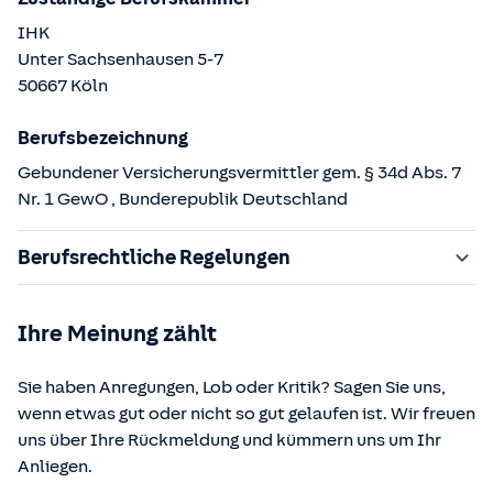
IHK
Unter Sachsenhausen
5-7
50667
Köln
Berufsbezeichnung
Gebundener Versicherungsvermittler gem. § 34d Abs. 7
Nr. 1 GewO
, Bunderepublik Deutschland
Berufsrechtliche Regelungen
§ 34d Gewerbeordnung (GewO)
Ihre Meinung zählt
§§ 59 – 68 Gesetz über den Versicherungsvertrag
(VVG)
Sie haben Anregungen, Lob oder Kritik? Sagen Sie uns,
§ 48b Versicherungsaufsichtsgesetz (VAG)
wenn etwas gut oder nicht so gut gelaufen ist. Wir freuen
Verordnung über die Versicherungsvermittlung und -
uns über Ihre Rückmeldung und kümmern uns um Ihr
beratung (VersVermV)
Anliegen.