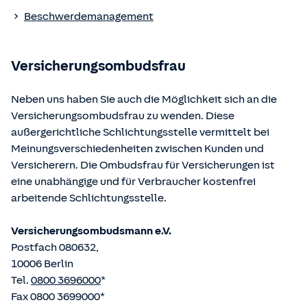
Die berufsrechtlichen Regelungen können über die vom
Beschwerdemanagement
Bundesministerium der Justiz und von der juris GmbH
betriebene Homepage
www.gesetze-im-internet.de
eingesehen und abgerufen werden.
Versicherungsombudsfrau
Neben uns haben Sie auch die Möglichkeit sich an die
Versicherungsombudsfrau zu wenden. Diese
außergerichtliche Schlichtungsstelle vermittelt bei
Meinungsverschiedenheiten zwischen Kunden und
Versicherern. Die Ombudsfrau für Versicherungen ist
eine unabhängige und für Verbraucher kostenfrei
arbeitende Schlichtungsstelle.
Versicherungsombudsmann e.V.
Postfach 080632,
10006 Berlin
Tel.
0800 3696000
*
Fax 0800 3699000*