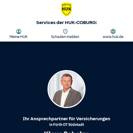
Services der HUK-COBURG:
Meine HUK
Schaden melden
www.huk.de
Ihr Ansprechpartner für Versicherungen
in
Fürth
OT
Südstadt