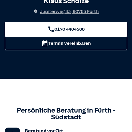
Klaus Scholze
Jupiterweg 43
,
90763
Fürth
0170 4404588
Termin vereinbaren
Persönliche Beratung in
Fürth
-
Südstadt
Beratung vor Ort