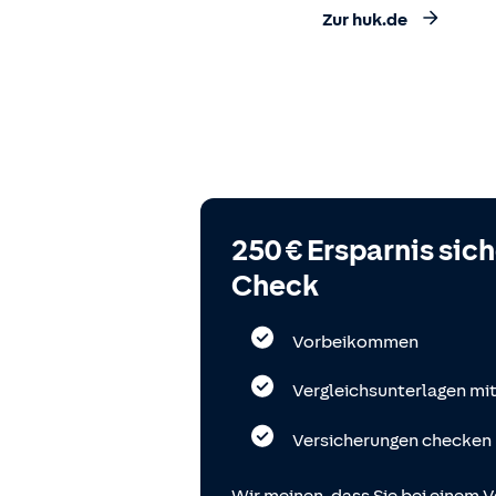
Zur huk.de
250 € Ersparnis sic
Check
Vorbeikommen
Vergleichsunterlagen mi
Versicherungen checken