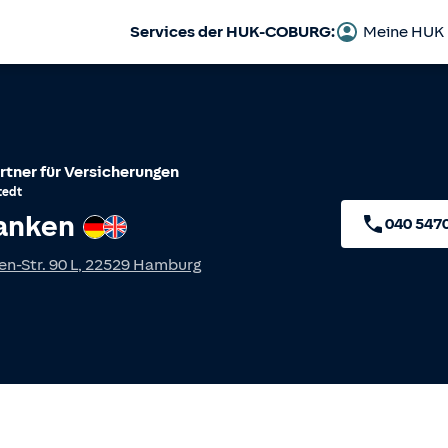
Services der HUK-COBURG:
Meine HUK
rtner für Versicherungen
tedt
ranken
Deutsch
Englisch
040 547
n-Str. 90 L
,
22529
Hamburg