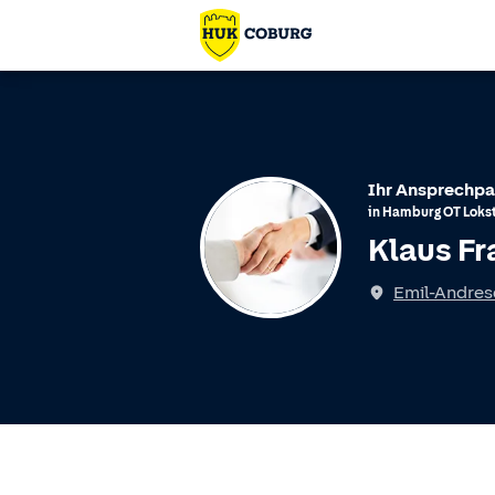
Ihr Ansprechpa
in
Hamburg
OT
Loks
Klaus F
Spricht
Emil-Andrese