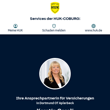
Services der HUK-COBURG:
Meine HUK
Schaden melden
www.huk.de
Ihre Ansprechpartnerin für Versicherungen
in
Dortmund
OT
Aplerbeck