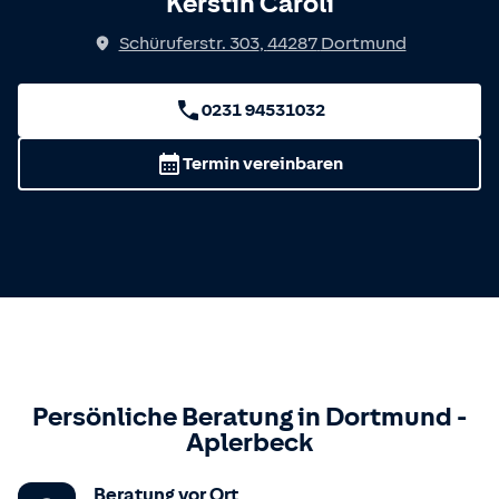
Kerstin Caroli
Schüruferstr. 303
,
44287
Dortmund
0231 94531032
Termin vereinbaren
Persönliche Beratung in
Dortmund
-
Aplerbeck
Beratung vor Ort