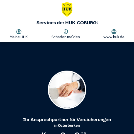
Services der HUK-COBURG:
Meine HUK
Schaden melden
www.huk.de
Ihr Ansprechpartner für Versicherungen
in
Osterburken