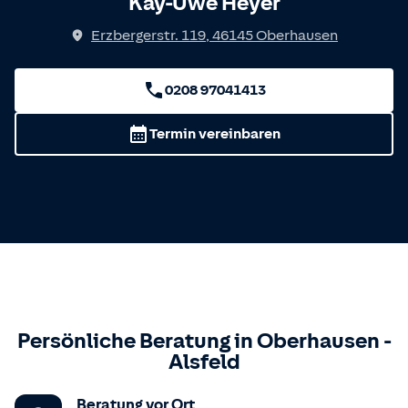
Kay-Uwe Heyer
Erzbergerstr. 119
,
46145
Oberhausen
0208 97041413
Termin vereinbaren
Persönliche Beratung in
Oberhausen
-
Alsfeld
Beratung vor Ort