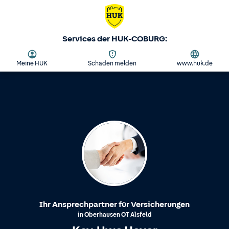
Services der HUK-COBURG:
Meine HUK
Schaden melden
www.huk.de
Ihr Ansprechpartner für Versicherungen
in
Oberhausen
OT
Alsfeld