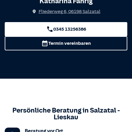
Katharina Fahrig
Fliederweg 6
,
06198
Salzatal
0345 13256386
Termin vereinbaren
Persönliche Beratung in
Salzatal
-
Lieskau
Beratung vor Ort