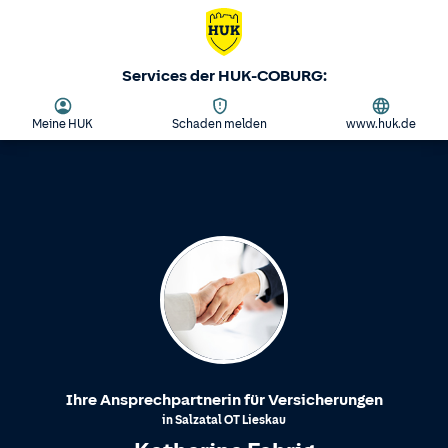
Services der HUK-COBURG:
Meine HUK
Schaden melden
www.huk.de
Ihre Ansprechpartnerin für Versicherungen
in
Salzatal
OT
Lieskau