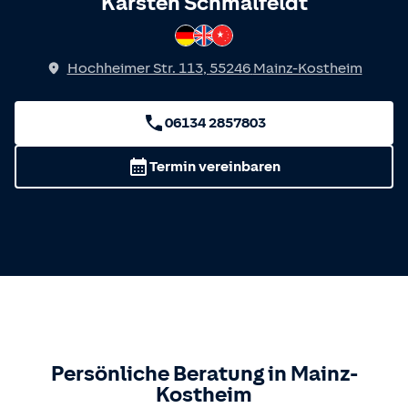
Spricht
Karsten Schmalfeldt
Deutsch
Englisch
Chinesisch
Hochheimer Str. 113
,
55246
Mainz-Kostheim
06134 2857803
Termin vereinbaren
Persönliche Beratung in
Mainz-
Kostheim