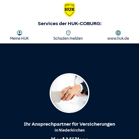
Services der HUK-COBURG:
Meine HUK
Schaden melden
www.huk.de
Ihr Ansprechpartner für Versicherungen
in
Niederkirchen