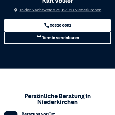
Karl Völker
In der Nachtweide 29
,
67150
Niederkirchen
06326 6691
Termin vereinbaren
Persönliche Beratung in
Niederkirchen
Beratung vor Ort