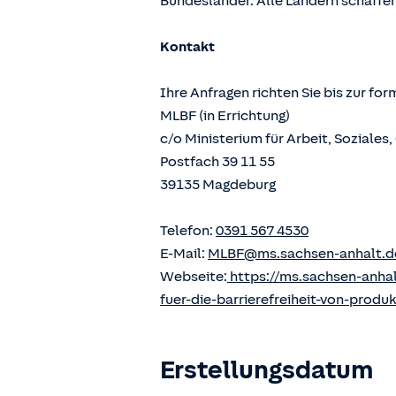
Bundesländer. Alle Ländern schaffen
Kontakt
Ihre Anfragen richten Sie bis zur fo
MLBF (in Errichtung)
c/o Ministerium für Arbeit, Soziale
Postfach 39 11 55
39135 Magdeburg
Telefon:
0391 567 4530
E-Mail:
MLBF@ms.sachsen-anhalt.d
Webseite:
https://ms.sachsen-anha
fuer-die-barrierefreiheit-von-produ
Erstellungsdatum