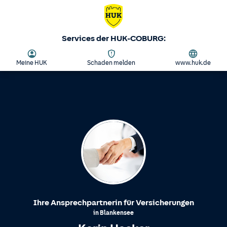
Services der HUK-COBURG:
Meine HUK
Schaden melden
www.huk.de
Ihre Ansprechpartnerin für Versicherungen
in
Blankensee