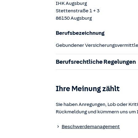
IHK Augsburg
Stettenstraße
1 + 3
86150
Augsburg
Berufsbezeichnung
Gebundener Versicherungsvermittler
Berufsrechtliche Regelungen
§ 34d Gewerbeordnung (GewO)
§§ 59 – 68 Gesetz über den Versic
Ihre Meinung zählt
§ 48b Versicherungsaufsichtsgese
Verordnung über die Versicherung
Sie haben Anregungen, Lob oder Kriti
Rückmeldung und kümmern uns um Ih
Die berufsrechtlichen Regelungen k
www.gesetze-im-internet.de
einges
Beschwerdemanagement