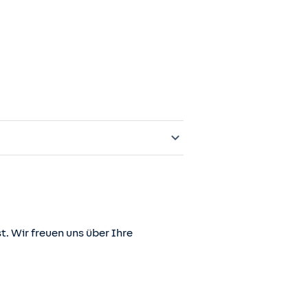
t. Wir freuen uns über Ihre
er juris GmbH betriebene Homepage