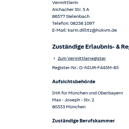
Vermittlerin
Aichacher Str. 5 A
86577
Sielenbach
Telefon:
08258 1097
E-Mail:
karin.dillitz@hukvm.de
Zuständige Erlaubnis- & R
Zum Vermittlerregister
Register-Nr.:
D-NIUR-F445M-85
Aufsichtsbehörde
IHK für München und Oberbayern
Max - Joseph - Str.
2
80333
München
Zuständige Berufskammer