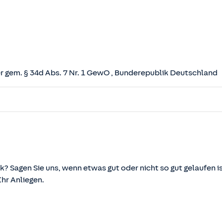
 gem. § 34d Abs. 7 Nr. 1 GewO
, Bunderepublik Deutschland
herungsvertrag (VVG)
tz (VAG)
svermittlung und -beratung (VersVermV)
k? Sagen Sie uns, wenn etwas gut oder nicht so gut gelaufen is
r Anliegen.
önnen über die vom Bundesministerium der Justiz und von d
ehen und abgerufen werden.