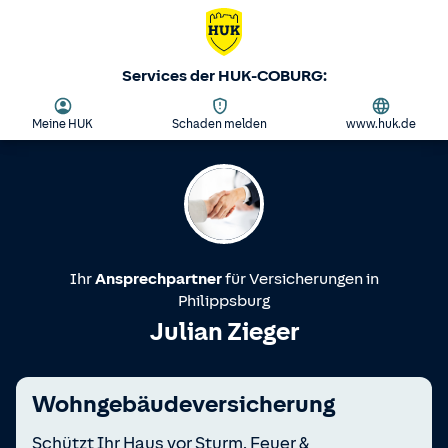
Services der HUK-COBURG:
Meine HUK
Schaden melden
www.huk.de
Ihr
Ansprechpartner
für Versicherungen in
Philippsburg
Julian Zieger
Wohngebäudeversicherung
Schützt Ihr Haus vor Sturm, Feuer &