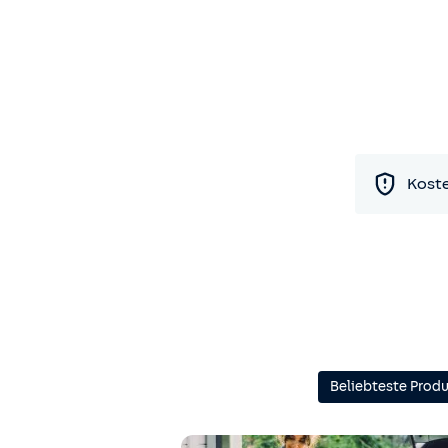
Koste
Beliebteste Prod