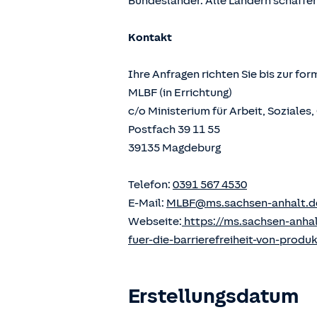
Bundesländer. Alle Ländern schaffen
Kontakt
Ihre Anfragen richten Sie bis zur fo
MLBF (in Errichtung)
c/o Ministerium für Arbeit, Soziale
Postfach 39 11 55
39135 Magdeburg
Telefon:
0391 567 4530
E-Mail:
MLBF@ms.sachsen-anhalt.d
Webseite:
https://ms.sachsen-anha
fuer-die-barrierefreiheit-von-produ
Erstellungsdatum