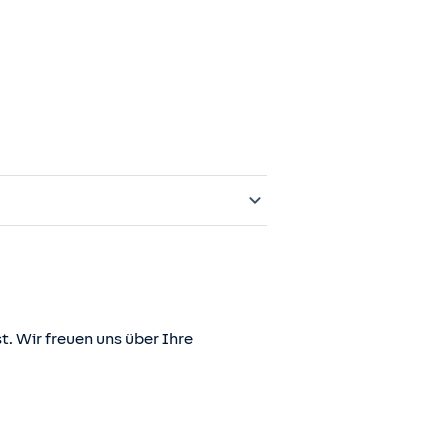
t. Wir freuen uns über Ihre
er juris GmbH betriebene Homepage