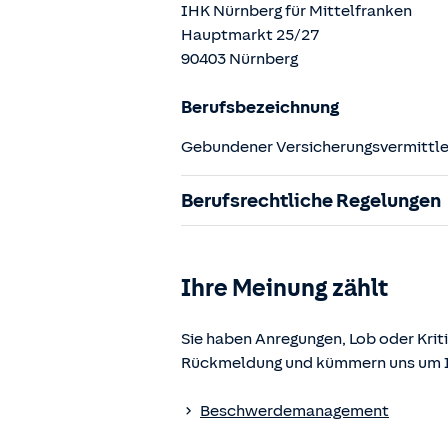
IHK Nürnberg für Mittelfranken
Hauptmarkt
25/27
90403
Nürnberg
Berufsbezeichnung
Gebundener Versicherungsvermittler
Berufsrechtliche Regelungen
§ 34d Gewerbeordnung (GewO)
§§ 59 – 68 Gesetz über den Versic
Ihre Meinung zählt
§ 48b Versicherungsaufsichtsgese
Verordnung über die Versicherung
Sie haben Anregungen, Lob oder Kriti
Rückmeldung und kümmern uns um Ih
Die berufsrechtlichen Regelungen k
www.gesetze-im-internet.de
einges
Beschwerdemanagement