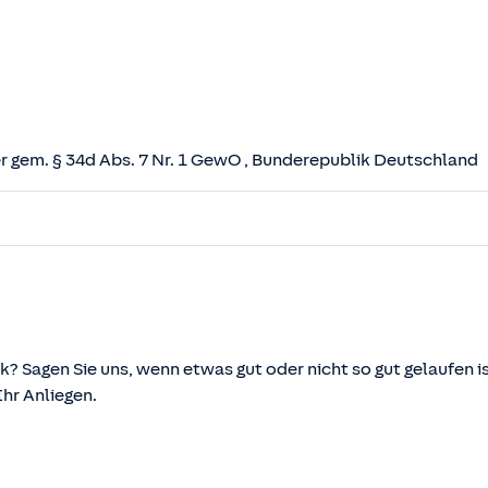
 gem. § 34d Abs. 7 Nr. 1 GewO
, Bunderepublik Deutschland
herungsvertrag (VVG)
tz (VAG)
svermittlung und -beratung (VersVermV)
k? Sagen Sie uns, wenn etwas gut oder nicht so gut gelaufen is
r Anliegen.
önnen über die vom Bundesministerium der Justiz und von d
ehen und abgerufen werden.