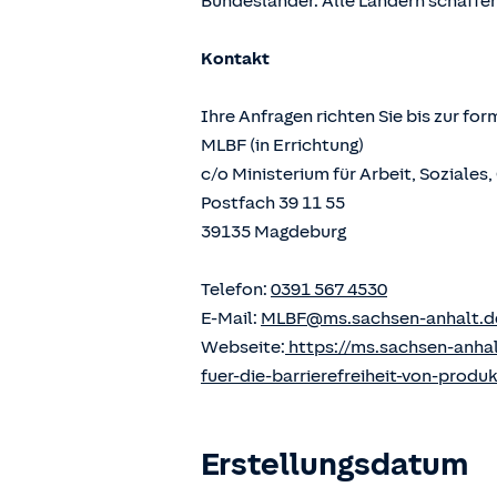
Bundesländer. Alle Ländern schaffen
Kontakt
Ihre Anfragen richten Sie bis zur fo
MLBF (in Errichtung)
c/o Ministerium für Arbeit, Soziale
Postfach 39 11 55
39135 Magdeburg
Telefon:
0391 567 4530
E-Mail:
MLBF@ms.sachsen-anhalt.d
Webseite:
https://ms.sachsen-anha
fuer-die-barrierefreiheit-von-produ
Erstellungsdatum