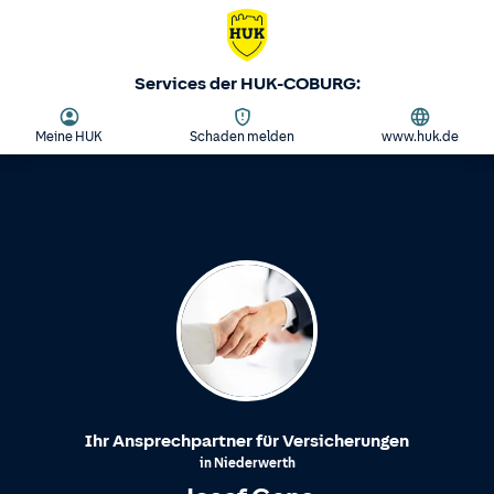
Services der HUK-COBURG:
Meine HUK
Schaden melden
www.huk.de
Ihr Ansprechpartner für Versicherungen
in
Niederwerth