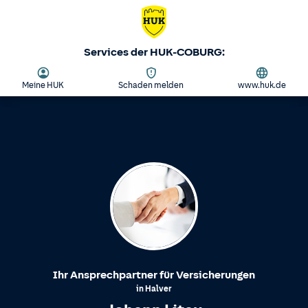
Services der HUK-COBURG:
Meine HUK
Schaden melden
www.huk.de
Ihr Ansprechpartner für Versicherungen
in
Halver