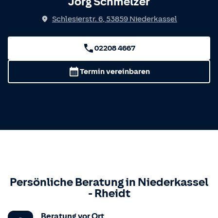
Jörg Schmelzer
Schlesierstr. 6
,
53859
Niederkassel
02208 4667
Termin vereinbaren
Persönliche Beratung in
Niederkassel
-
Rheidt
Beratung vor Ort