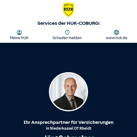
Services der HUK-COBURG:
Meine HUK
Schaden melden
www.huk.de
Ihr Ansprechpartner für Versicherungen
in
Niederkassel
OT
Rheidt