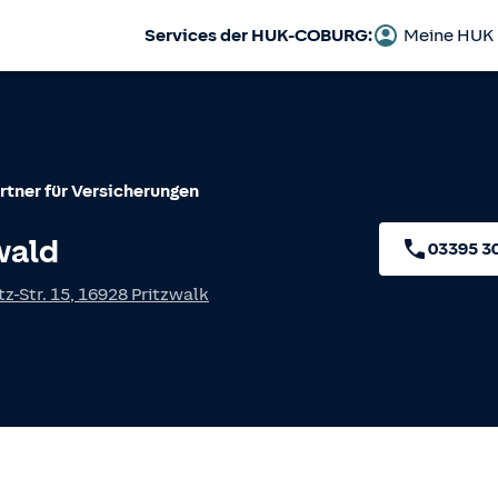
Services der HUK-COBURG:
Meine HUK
rtner für Versicherungen
wald
03395 3
z-Str. 15
,
16928
Pritzwalk