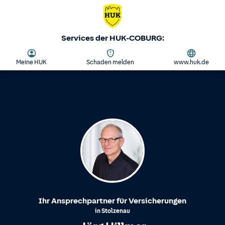
Services der HUK-COBURG:
Meine HUK
Schaden melden
www.huk.de
Ihr Ansprechpartner für Versicherungen
in
Stolzenau