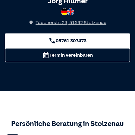
Spricht
Jörg Hillmer
Deutsch
Englisch
Täubnerstr. 23
,
31592
Stolzenau
05761 307473
Termin vereinbaren
Persönliche Beratung in
Stolzenau