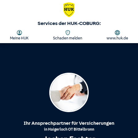
Services der HUK-COBURG:
Meine HUK
Schaden melden
www.huk.de
Ihr Ansprechpartner für Versicherungen
in
Haigerloch
OT
Bittelbronn