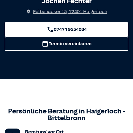
Jochen Fechter
Felbenäcker 13
,
72401
Haigerloch
07474 9554084
Termin vereinbaren
Persönliche Beratung in
Haigerloch
-
Bittelbronn
Beratung vor Ort