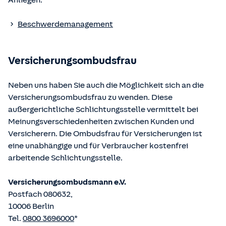
Anliegen.
Die berufsrechtlichen Regelungen können über die vom
Beschwerdemanagement
Bundesministerium der Justiz und von der juris GmbH
betriebene Homepage
www.gesetze-im-internet.de
eingesehen und abgerufen werden.
Versicherungsombudsfrau
Neben uns haben Sie auch die Möglichkeit sich an die
Versicherungsombudsfrau zu wenden. Diese
außergerichtliche Schlichtungsstelle vermittelt bei
Meinungsverschiedenheiten zwischen Kunden und
Versicherern. Die Ombudsfrau für Versicherungen ist
eine unabhängige und für Verbraucher kostenfrei
arbeitende Schlichtungsstelle.
Versicherungsombudsmann e.V.
Postfach 080632,
10006 Berlin
Tel.
0800 3696000
*