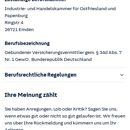
Industrie- und Handelskammer für Ostfriesland und
Papenburg
Ringstr
4
26721
Emden
Berufsbezeichnung
Gebundener Versicherungsvermittler gem. § 34d Abs. 7
Nr. 1 GewO
, Bunderepublik Deutschland
Berufsrechtliche Regelungen
§ 34d Gewerbeordnung (GewO)
Ihre Meinung zählt
§§ 59 – 68 Gesetz über den Versicherungsvertrag
(VVG)
Sie haben Anregungen, Lob oder Kritik? Sagen Sie uns,
§ 48b Versicherungsaufsichtsgesetz (VAG)
wenn etwas gut oder nicht so gut gelaufen ist. Wir freuen
Verordnung über die Versicherungsvermittlung und -
uns über Ihre Rückmeldung und kümmern uns um Ihr
beratung (VersVermV)