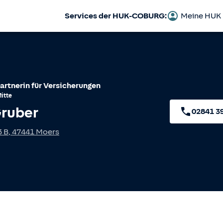
Services der HUK-COBURG:
Meine HUK
artnerin für Versicherungen
itte
Gruber
02841 3
3 B
,
47441
Moers