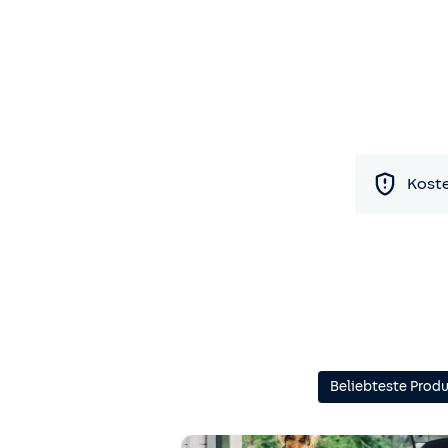
Koste
Beliebteste Prod