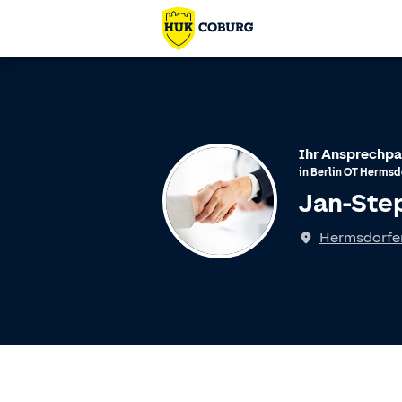
Ihr Ansprechpa
in
Berlin
OT
Hermsd
Jan-Ste
Hermsdorfe