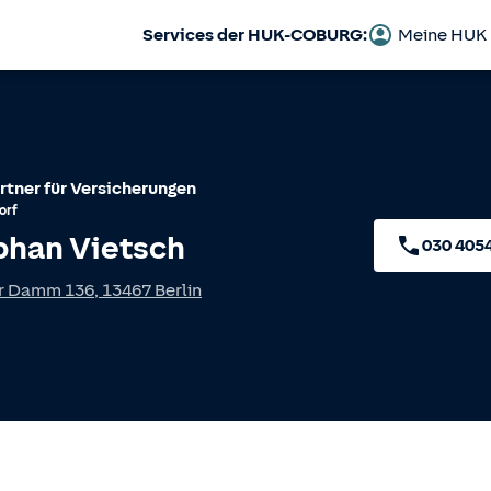
Services der HUK-COBURG:
Meine HUK
rtner für Versicherungen
orf
phan Vietsch
030 405
r Damm 136
,
13467
Berlin