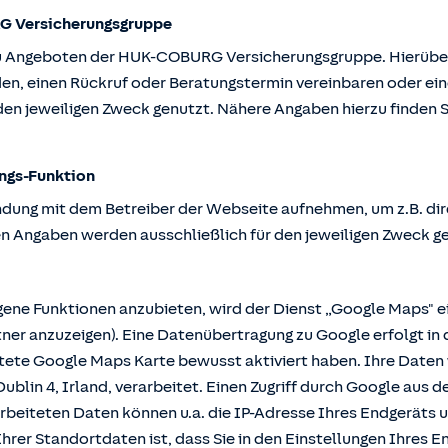
G Versicherungsgruppe
u Angeboten der HUK-COBURG Versicherungsgruppe. Hierüber k
en, einen Rückruf oder Beratungstermin vereinbaren oder ein
en jeweiligen Zweck genutzt. Nähere Angaben hierzu finden S
ngs-Funktion
ndung mit dem Betreiber der Webseite aufnehmen, um z.B. dir
n Angaben werden ausschließlich für den jeweiligen Zweck g
e Funktionen anzubieten, wird der Dienst „Google Maps" ei
r anzuzeigen). Eine Datenübertragung zu Google erfolgt in 
ttete Google Maps Karte bewusst aktiviert haben. Ihre Date
ublin 4, Irland, verarbeitet. Einen Zugriff durch Google aus 
rbeiteten Daten können u.a. die IP-Adresse Ihres Endgeräts 
hrer Standortdaten ist, dass Sie in den Einstellungen Ihres En