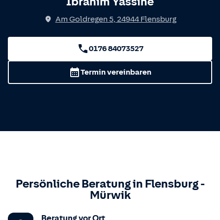
Ibrahim Yassine
Am Goldregen 5
,
24944
Flensburg
0176 84073527
Termin vereinbaren
Persönliche Beratung in
Flensburg
-
Mürwik
Beratung vor Ort