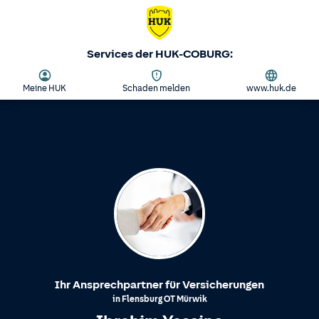
Services der HUK-COBURG:
Meine HUK
Schaden melden
www.huk.de
Ihr Ansprechpartner für Versicherungen
in
Flensburg
OT
Mürwik