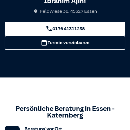
Ibrahim Ajini
Feldwiese 36
,
45327
Essen
0176 41311238
Termin vereinbaren
Persönliche Beratung in
Essen
-
Katernberg
Beratung vor Ort