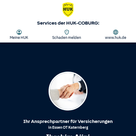
Services der HUK-COBURG:
Meine HUK
Schaden melden
www.huk.de
Ihr Ansprechpartner für Versicherungen
in
Essen
OT
Katernberg