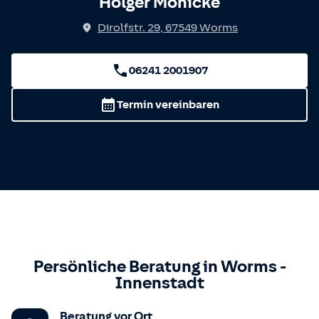
Holger Mönicke
Dirolfstr. 29
,
67549
Worms
06241 2001907
Termin vereinbaren
Persönliche Beratung in
Worms
-
Innenstadt
Beratung vor Ort