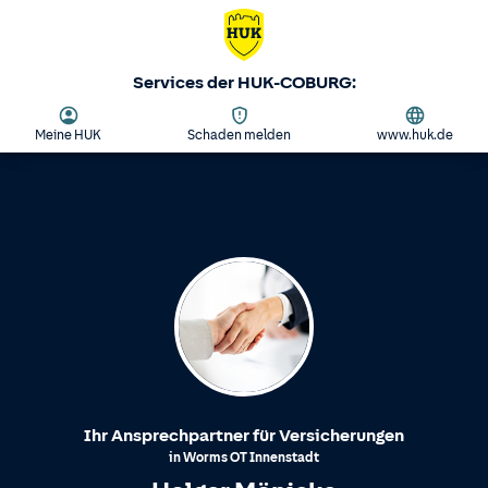
Services der HUK-COBURG:
Meine HUK
Schaden melden
www.huk.de
Ihr Ansprechpartner für Versicherungen
in
Worms
OT
Innenstadt