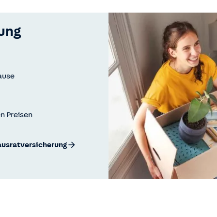
ung
hause
en Preisen
ausratversicherung