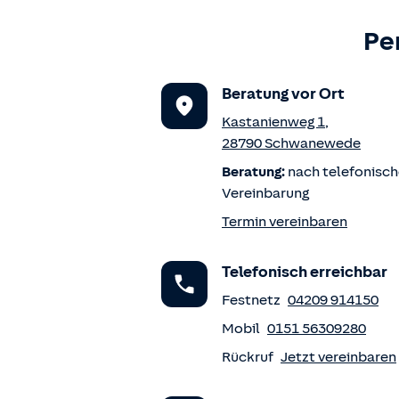
Pe
Beratung vor Ort
Kastanienweg 1
,
28790
Schwanewede
Beratung:
nach telefonisch
Vereinbarung
Termin vereinbaren
Telefonisch erreichbar
Festnetz
04209 914150
Mobil
0151 56309280
Rückruf
Jetzt vereinbaren