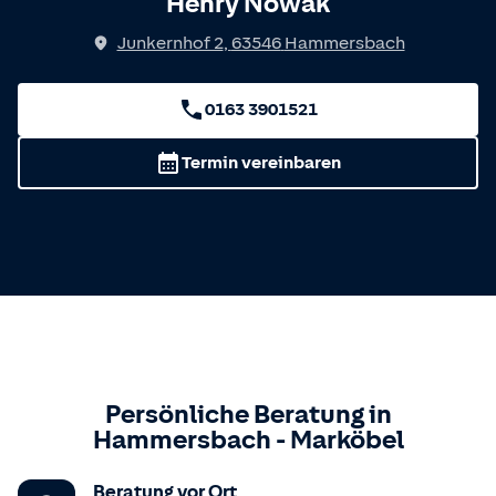
Henry Nowak
Junkernhof 2
,
63546
Hammersbach
0163 3901521
Termin vereinbaren
Persönliche Beratung in
Hammersbach
-
Marköbel
Beratung vor Ort