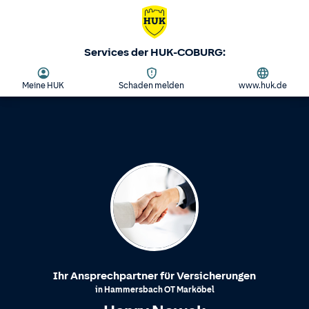
Services der HUK-COBURG:
Meine HUK
Schaden melden
www.huk.de
Ihr Ansprechpartner für Versicherungen
in
Hammersbach
OT
Marköbel