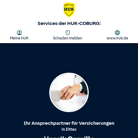
Services der HUK-COBURG:
Meine HUK
Schaden melden
www.huk.de
Ihr Ansprechpartner für Versicherungen
in
Zittau