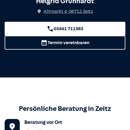
Helgrid Grünhardt
Altmarkt 4
,
06712
Zeitz
03441 711583
Termin vereinbaren
Persönliche Beratung in
Zeitz
Beratung vor Ort