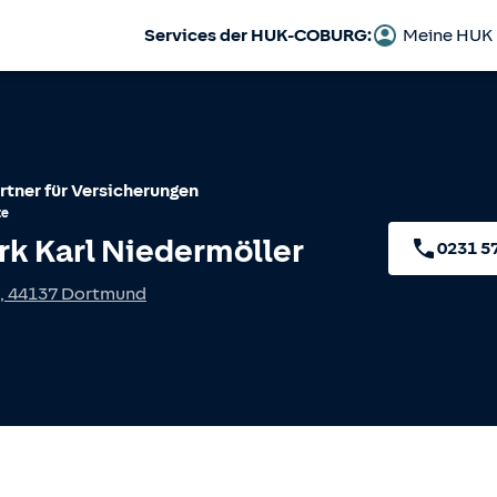
Services der HUK-COBURG:
Meine HUK
rtner für Versicherungen
te
rk Karl Niedermöller
0231 5
,
44137
Dortmund