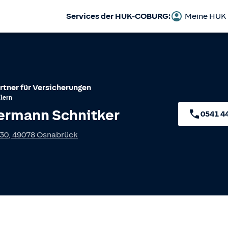
Services der HUK-COBURG:
Meine HUK
rtner für Versicherungen
lern
ermann Schnitker
0541 4
 30
,
49078
Osnabrück