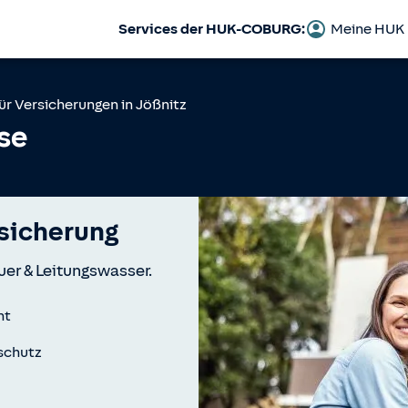
Services der HUK-COBURG:
Meine HUK
ür Versicherungen in
Jößnitz
se
icherung
uer & Leitungswasser.
nt
schutz