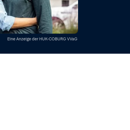
Eine Anzeige der
HUK-COBURG VVaG