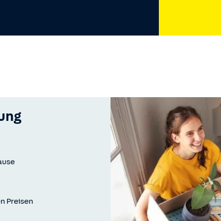
ung
hause
en Preisen